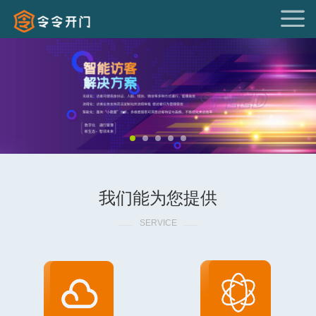
我们能为您提供
SERVICE