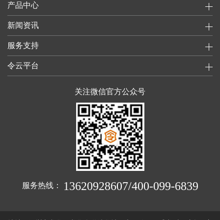
产品中心
新闻资讯
服务支持
令云平台
关注微信官方公众号
13620928607/400-099-6839
服务热线：