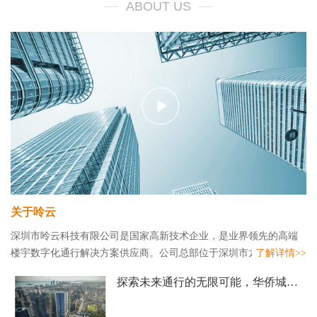
ABOUT US
关于呤云
深圳市呤云科技有限公司是国家高新技术企业，是业界领先的高端
楼宇数字化通行解决方案供应商。公司总部位于深圳市龙华区，注
了解详情>>
册资...
探索未来通行的无限可能，华侨城新开盘230米超高层大厦选择令令开门升级智慧通行！