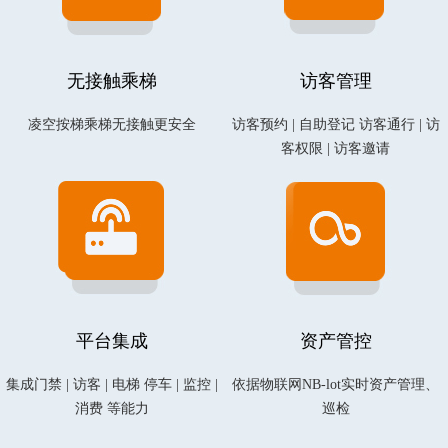
无接触乘梯
访客管理
凌空按梯乘梯无接触更安全
访客预约 | 自助登记 访客通行 | 访
客权限 | 访客邀请
平台集成
资产管控
集成门禁 | 访客 | 电梯 停车 | 监控 |
依据物联网NB-lot实时资产管理、
消费 等能力
巡检